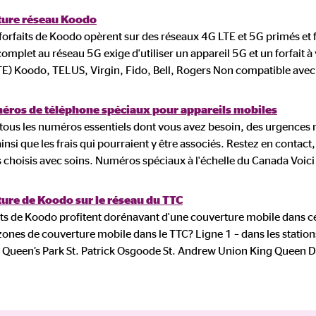
ure réseau Koodo
 forfaits de Koodo opèrent sur des réseaux 4G LTE et 5G primés et f
complet au réseau 5G exige d'utiliser un appareil 5G et un forfait
E) Koodo, TELUS, Virgin, Fido, Bell, Rogers Non compatible avec
éros de téléphone spéciaux pour appareils mobiles
tous les numéros essentiels dont vous avez besoin, des urgences mé
nsi que les frais qui pourraient y être associés. Restez en contact
choisis avec soins. Numéros spéciaux à l'échelle du Canada Voici
ure de Koodo sur le réseau du TTC
nts de Koodo profitent dorénavant d'une couverture mobile dans c
zones de couverture mobile dans le TTC? Ligne 1 – dans les stations 
ueen’s Park St. Patrick Osgoode St. Andrew Union King Queen 