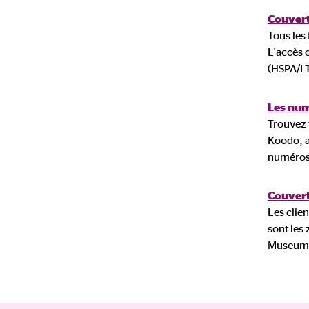
Couvert
Tous les
L'accès 
(HSPA/LT
Les num
Trouvez 
Koodo, ai
numéros 
Couvert
Les clie
sont les 
Museum Q