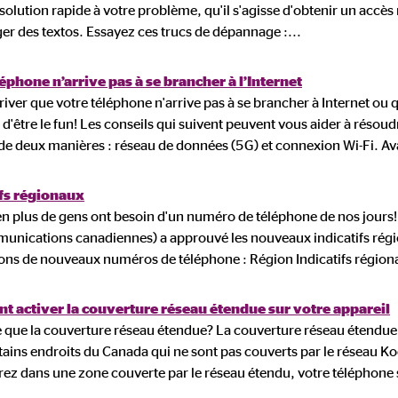
solution rapide à votre problème, qu'il s'agisse d'obtenir un accès 
er des textos. Essayez ces trucs de dépannage :
...
éphone n’arrive pas à se brancher à l’Internet
rriver que votre téléphone n'arrive pas à se brancher à Internet ou 
n d'être le fun! Les conseils qui suivent peuvent vous aider à réso
 de deux manières : réseau de données (5G) et connexion Wi-Fi. Av
ifs régionaux
en plus de gens ont besoin d'un numéro de téléphone de nos jours! 
unications canadiennes) a approuvé les nouveaux indicatifs région
ions de nouveaux numéros de téléphone : Région Indicatifs région
 activer la couverture réseau étendue sur votre appareil
e que la couverture réseau étendue? La couverture réseau étendue 
tains endroits du Canada qui ne sont pas couverts par le réseau K
rez dans une zone couverte par le réseau étendu, votre téléphone