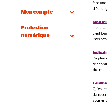
être une 
d'échang
Mon compte
Mon tél
Protection
Il peut a
c'est loi
numérique
Internet
Indicat
De plus 
télécomm
des mill
Comment
Qu’est-c
dans cer
vous ent