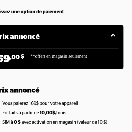
issez une option de paiement
rix annoncé
69
$
**offert en magasin seulement
,00
rix annoncé
Vous paierez 169$ pour votre
appareil
Forfaits à partir de
10,00$
/mois.
SIM à
0 $
avec activation en magasin (valeur de 10 $)