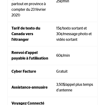
25¢/min
partout en province à 
compter du 23 février 
2021)
Tarif de texto du 
15¢/texto sortant et 
Canada vers 
30¢/message photo et 
l'étranger
vidéo sortant
Renvoi d'appel 
60¢/min
payable à l'utilisation
Cyber Facture
Gratuit
3,50$/appel plus temps 
Assistance-annuaire
d'antenne
Voyagez Connecté 